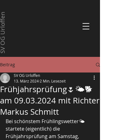
 OG Urloffen
Beitrag
SV OG Urloffen
13. März 2024
2 Min. Lesezeit
Frühjahrsprüfung🌷🌤️🐕
am 09.03.2024 mit Richter
Markus Schmitt
Bei schönstem Frühlingswetter🌤️ 
startete (eigentlich) die 
Frühjahrsprüfung am Samstag, 