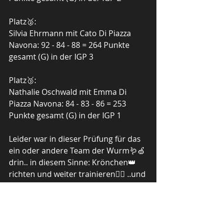
Platz🥈:
Silvia Ehrmann mit Cato Di Piazza 
Navona: 92 - 84 - 88 = 264 Punkte 
gesamt (G) in der IGP 3
Platz🥉:
Nathalie Oschwald mit Emma Di 
Piazza Navona: 84 - 83 - 86 = 253 
Punkte gesamt (G) in der IGP 1
Leider war in dieser Prüfung für das 
ein oder andere Team der Wurm🪱🍏 
drin.. in diesem Sinne: Krönchen👑 
richten und weiter trainieren🏋️‍♀️ ..und 
herzlichen Glückwunsch an alle, die 
die Prüfung bestanden haben😊