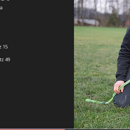
a
z 15
tz 49