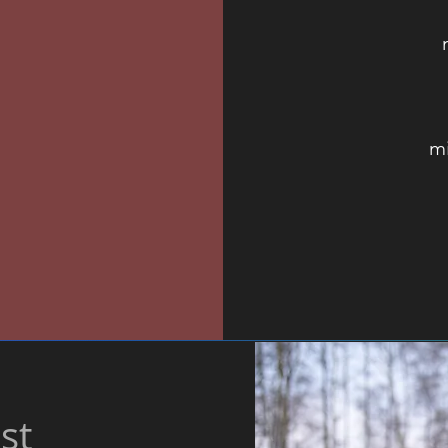
mi
st