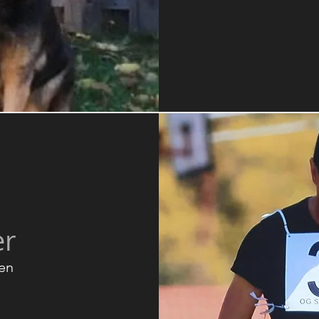
er
sen