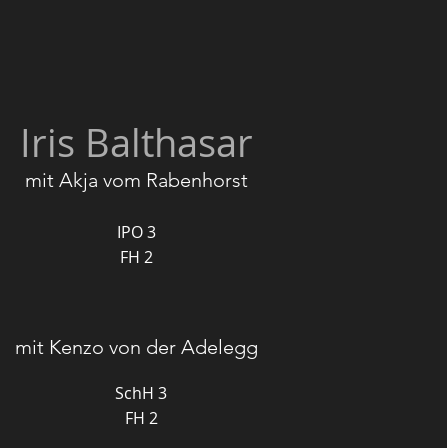
Iris Balthasar
mit Akja vom Rabenhorst
IPO 3
FH 2
mit Kenzo von der Adelegg
SchH 3
FH 2